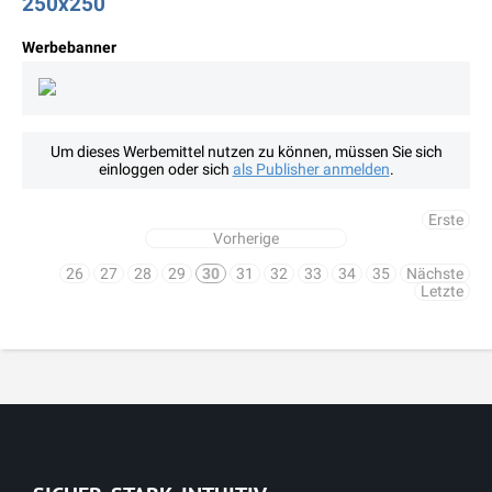
250x250
Werbebanner
Um dieses Werbemittel nutzen zu können, müssen Sie sich
einloggen oder sich
als Publisher anmelden
.
Erste
Vorherige
26
27
28
29
30
31
32
33
34
35
Nächste
Letzte