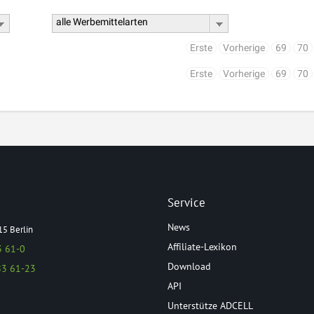
alle Werbemittelarten
Erste
Vorherige
69
70
Erste
Vorherige
69
70
Service
News
15 Berlin
Affiliate-Lexikon
3 61-0
Download
83 61-23
API
Unterstütze ADCELL