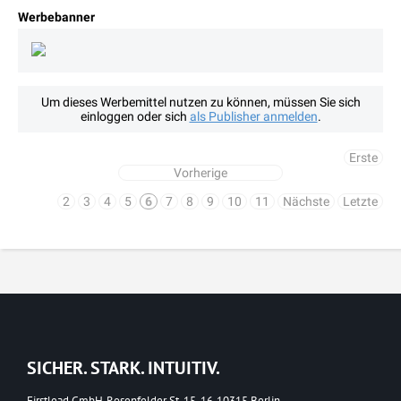
Werbebanner
Um dieses Werbemittel nutzen zu können, müssen Sie sich
einloggen oder sich
als Publisher anmelden
.
Erste
Vorherige
2
3
4
5
6
7
8
9
10
11
Nächste
Letzte
SICHER. STARK. INTUITIV.
Firstlead GmbH, Rosenfelder St. 15-16, 10315 Berlin