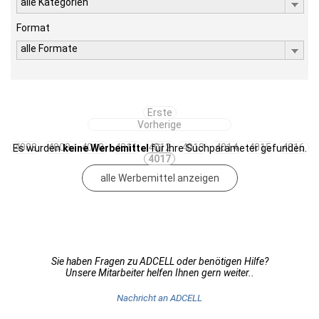
alle Kategorien
Format
alle Formate
Erste
Vorherige
4008
4009
4010
4011
4012
4013
4014
4015
4016
Es wurden
keine Werbemittel
für Ihre Suchparameter gefunden.
4017
alle Werbemittel anzeigen
Sie haben Fragen zu ADCELL oder benötigen Hilfe?
Unsere Mitarbeiter helfen Ihnen gern weiter..
Nachricht an ADCELL