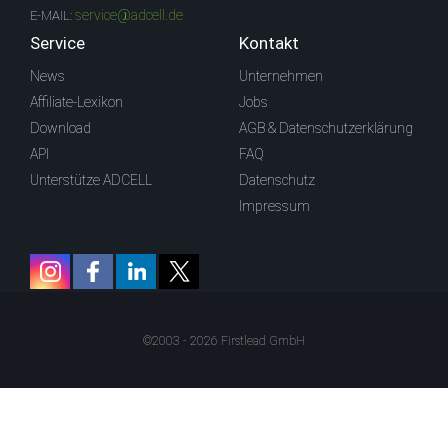
service@adcell.de
E-MAIL:
Service
Kontakt
News
Unternehmen
Affiliate-Lexikon
Jobs
Download
AGB & Datenschutzerklärung
API
FAQ
Unterstütze ADCELL
Datenschutz
Impressum
©2003 - 2026 Firstlead GmbH