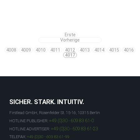
Erste
Vorherige
4008
4009
4010
4011
4012
4013
4014
4015
4016
4017
SICHER. STARK. INTUITIV.
Firstlead GmbH, Rosenfelder St. 15-16, 10315 Berlin
+49 (0)30 - 609 83 61-0
HOTLINE PUBLISHER:
+49 (0)30 - 609 83 61-23
HOTLINE ADVERTISER:
TELEFAX:
+49 (0)30 - 609 83 61-99