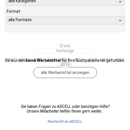
alle Kategorien
Format
alle Formate
Erste
Vorherige
4007
4008
4009
4010
4011
4012
4013
4014
4015
Es wurden
keine Werbemittel
für Ihre Suchparameter gefunden.
4016
alle Werbemittel anzeigen
Sie haben Fragen zu ADCELL oder benötigen Hilfe?
Unsere Mitarbeiter helfen Ihnen gern weiter..
Nachricht an ADCELL