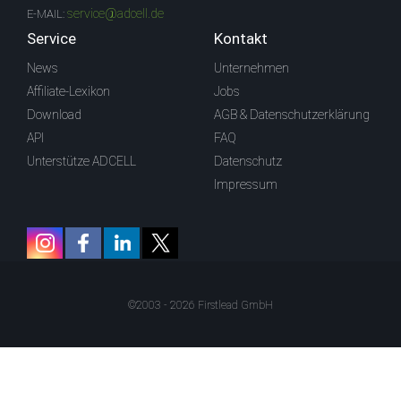
service@adcell.de
E-MAIL:
Service
Kontakt
News
Unternehmen
Affiliate-Lexikon
Jobs
Download
AGB & Datenschutzerklärung
API
FAQ
Unterstütze ADCELL
Datenschutz
Impressum
©2003 - 2026 Firstlead GmbH