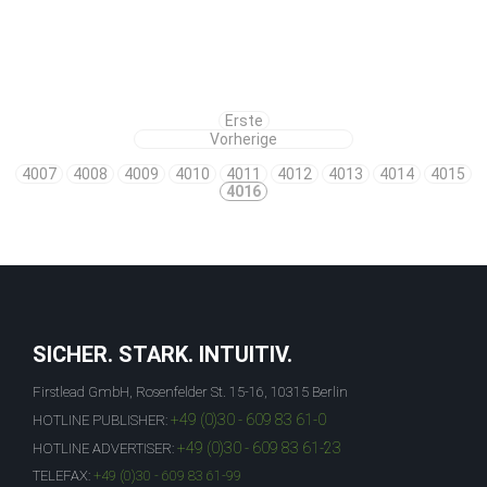
Erste
Vorherige
4007
4008
4009
4010
4011
4012
4013
4014
4015
4016
SICHER. STARK. INTUITIV.
Firstlead GmbH, Rosenfelder St. 15-16, 10315 Berlin
+49 (0)30 - 609 83 61-0
HOTLINE PUBLISHER:
+49 (0)30 - 609 83 61-23
HOTLINE ADVERTISER:
TELEFAX:
+49 (0)30 - 609 83 61-99