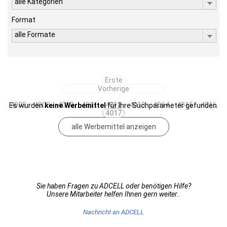
alle Kategorien
Format
alle Formate
Erste
Vorherige
4008
4009
4010
4011
4012
4013
4014
4015
4016
Es wurden
keine Werbemittel
für Ihre Suchparameter gefunden.
4017
alle Werbemittel anzeigen
Sie haben Fragen zu ADCELL oder benötigen Hilfe?
Unsere Mitarbeiter helfen Ihnen gern weiter..
Nachricht an ADCELL