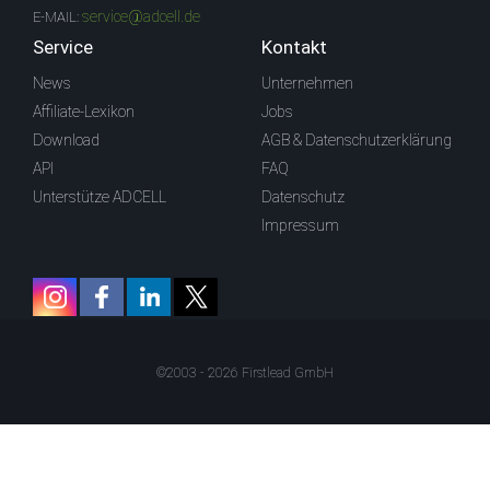
service@adcell.de
E-MAIL:
Service
Kontakt
News
Unternehmen
Affiliate-Lexikon
Jobs
Download
AGB & Datenschutzerklärung
API
FAQ
Unterstütze ADCELL
Datenschutz
Impressum
©2003 - 2026 Firstlead GmbH