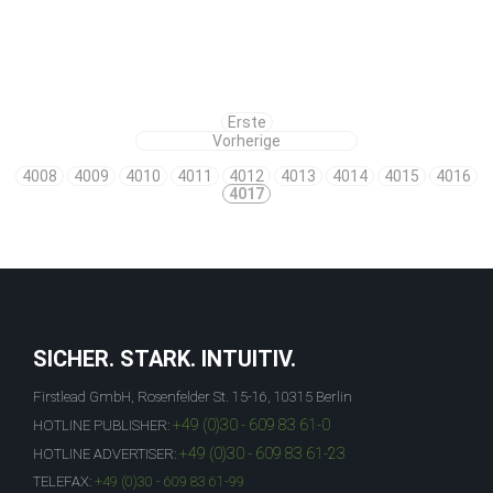
Erste
Vorherige
4008
4009
4010
4011
4012
4013
4014
4015
4016
4017
SICHER. STARK. INTUITIV.
Firstlead GmbH, Rosenfelder St. 15-16, 10315 Berlin
+49 (0)30 - 609 83 61-0
HOTLINE PUBLISHER:
+49 (0)30 - 609 83 61-23
HOTLINE ADVERTISER:
TELEFAX:
+49 (0)30 - 609 83 61-99