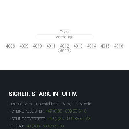
Erste
Vorherige
4008
4009
4010
4011
4012
4013
4014
4015
4016
4017
SICHER. STARK. INTUITIV.
Firstlead GmbH, Rosenfelder St. 15-16, 10315 Berlin
+49 (0)30 - 609 83 61-0
HOTLINE PUBLISHER:
+49 (0)30 - 609 83 61-23
HOTLINE ADVERTISER:
TELEFAX:
+49 (0)30 - 609 83 61-99