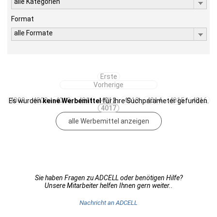
alle Kategorien
Format
alle Formate
Erste
Vorherige
4008
4009
4010
4011
4012
4013
4014
4015
4016
Es wurden
keine Werbemittel
für Ihre Suchparameter gefunden.
4017
alle Werbemittel anzeigen
Sie haben Fragen zu ADCELL oder benötigen Hilfe?
Unsere Mitarbeiter helfen Ihnen gern weiter..
Nachricht an ADCELL