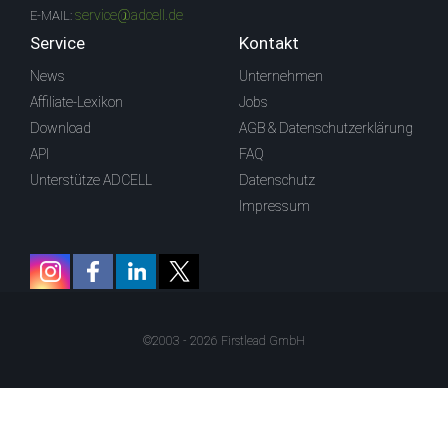
service@adcell.de
E-MAIL:
Service
Kontakt
News
Unternehmen
Affiliate-Lexikon
Jobs
Download
AGB & Datenschutzerklärung
API
FAQ
Unterstütze ADCELL
Datenschutz
Impressum
©2003 - 2026 Firstlead GmbH