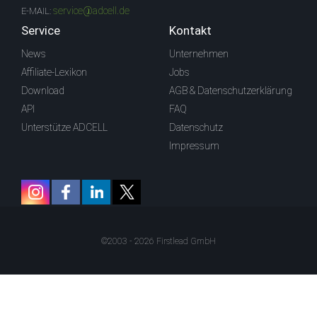
service@adcell.de
E-MAIL:
Service
Kontakt
News
Unternehmen
Affiliate-Lexikon
Jobs
Download
AGB & Datenschutzerklärung
API
FAQ
Unterstütze ADCELL
Datenschutz
Impressum
©2003 - 2026 Firstlead GmbH