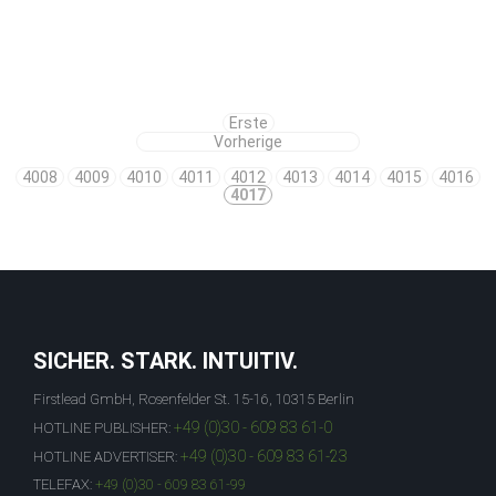
Erste
Vorherige
4008
4009
4010
4011
4012
4013
4014
4015
4016
4017
SICHER. STARK. INTUITIV.
Firstlead GmbH, Rosenfelder St. 15-16, 10315 Berlin
+49 (0)30 - 609 83 61-0
HOTLINE PUBLISHER:
+49 (0)30 - 609 83 61-23
HOTLINE ADVERTISER:
TELEFAX:
+49 (0)30 - 609 83 61-99