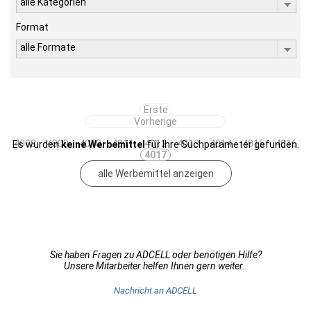
alle Kategorien
Format
alle Formate
Erste
Vorherige
4008
4009
4010
4011
4012
4013
4014
4015
4016
Es wurden
keine Werbemittel
für Ihre Suchparameter gefunden.
4017
alle Werbemittel anzeigen
Sie haben Fragen zu ADCELL oder benötigen Hilfe?
Unsere Mitarbeiter helfen Ihnen gern weiter..
Nachricht an ADCELL