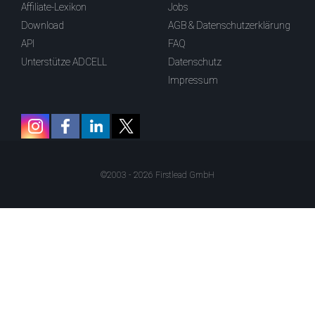
Affiliate-Lexikon
Jobs
Download
AGB & Datenschutzerklärung
API
FAQ
Unterstütze ADCELL
Datenschutz
Impressum
©2003 - 2026 Firstlead GmbH