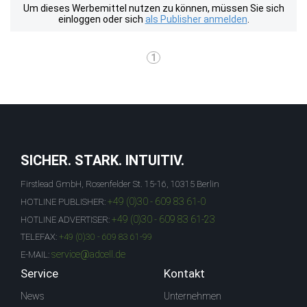
Um dieses Werbemittel nutzen zu können, müssen Sie sich
einloggen oder sich
als Publisher anmelden
.
1
SICHER. STARK. INTUITIV.
Firstlead GmbH, Rosenfelder St. 15-16, 10315 Berlin
+49 (0)30 - 609 83 61-0
HOTLINE PUBLISHER:
+49 (0)30 - 609 83 61-23
HOTLINE ADVERTISER:
TELEFAX:
+49 (0)30 - 609 83 61-99
service@adcell.de
E-MAIL:
Service
Kontakt
News
Unternehmen