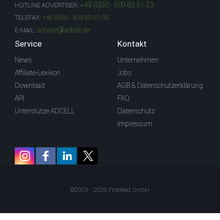
+49 (0)30 - 609 83 61-23
HOTLINE ADVERTISER:
TELEFAX:
+49 (0)30 - 609 83 61-99
service@adcell.de
E-MAIL:
Service
Kontakt
News
Unternehmen
Affiliate-Lexikon
Jobs
Download
AGB & Datenschutzerklärung
API
FAQ
Unterstütze ADCELL
Datenschutz
Impressum
©2003 - 2026 Firstlead GmbH