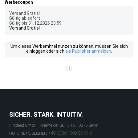
Werbecoupon
Versand Gratis!
Gültig ab:sofort
Gültig bis:31.12.2026 23:59
Versand Gratis!
Um dieses Werbemittel nutzen zu können, müssen Sie sich
einloggen oder sich
als Publisher anmelden
.
1
SICHER. STARK. INTUITIV.
Firstlead GmbH, Rosenfelder St. 15-16, 10315 Berlin
+49 (0)30 - 609 83 61-0
HOTLINE PUBLISHER: