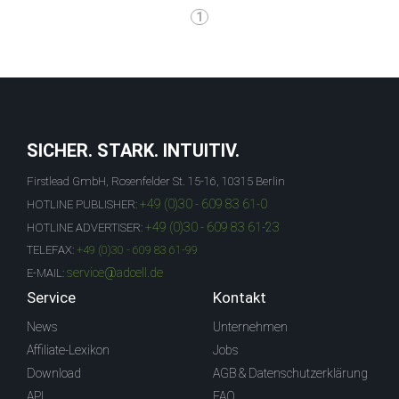
1
SICHER. STARK. INTUITIV.
Firstlead GmbH, Rosenfelder St. 15-16, 10315 Berlin
+49 (0)30 - 609 83 61-0
HOTLINE PUBLISHER:
+49 (0)30 - 609 83 61-23
HOTLINE ADVERTISER:
TELEFAX:
+49 (0)30 - 609 83 61-99
service@adcell.de
E-MAIL:
Service
Kontakt
News
Unternehmen
Affiliate-Lexikon
Jobs
Download
AGB & Datenschutzerklärung
API
FAQ