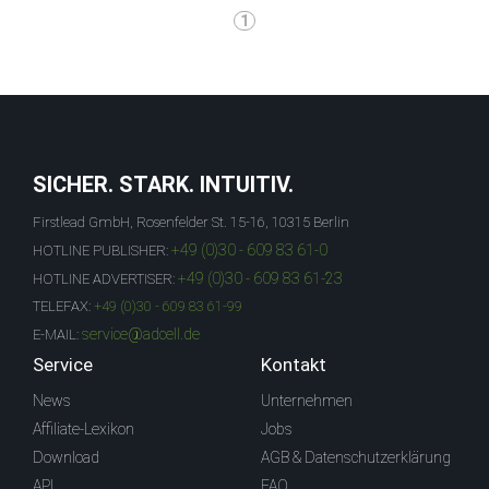
1
SICHER. STARK. INTUITIV.
Firstlead GmbH, Rosenfelder St. 15-16, 10315 Berlin
+49 (0)30 - 609 83 61-0
HOTLINE PUBLISHER:
+49 (0)30 - 609 83 61-23
HOTLINE ADVERTISER:
TELEFAX:
+49 (0)30 - 609 83 61-99
service@adcell.de
E-MAIL:
Service
Kontakt
News
Unternehmen
Affiliate-Lexikon
Jobs
Download
AGB & Datenschutzerklärung
API
FAQ