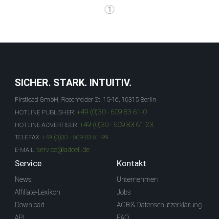
1
SICHER. STARK. INTUITIV.
Firstlead GmbH, Rosenfelder St. 15-16, 10315 Berlin
+49 (0)30 - 609 83 61-0
HOTLINE PUBLISHER:
+49 (0)30 - 609 83 61-23
HOTLINE ADVERTISER:
TELEFAX:
+49 (0)30 - 609 83 61-99
service@adcell.de
E-MAIL:
Service
Kontakt
News
Unternehmen
Affiliate-Lexikon
Jobs
Download
AGB & Datenschutzerklärung
API
FAQ