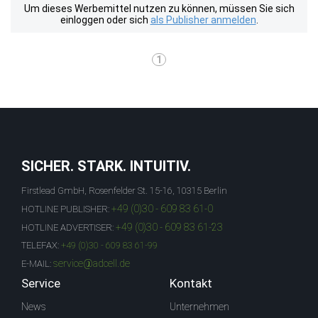
Um dieses Werbemittel nutzen zu können, müssen Sie sich
einloggen oder sich
als Publisher anmelden
.
1
SICHER. STARK. INTUITIV.
Firstlead GmbH, Rosenfelder St. 15-16, 10315 Berlin
+49 (0)30 - 609 83 61-0
HOTLINE PUBLISHER:
+49 (0)30 - 609 83 61-23
HOTLINE ADVERTISER:
TELEFAX:
+49 (0)30 - 609 83 61-99
service@adcell.de
E-MAIL:
Service
Kontakt
News
Unternehmen