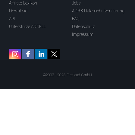
Affiliate-Lexikon
Jobs
Download
AGB & Datenschutzerklärung
API
FAQ
Unterstütze ADCELL
Datenschutz
Impressum
©2003 - 2026 Firstlead GmbH