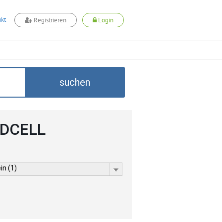
kt
Registrieren
Login
suchen
 ADCELL
in (1)