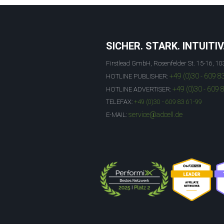
SICHER. STARK. INTUITIV
Firstlead GmbH, Rosenfelder St. 15-16, 10
+49 (0)30 - 609 8
HOTLINE PUBLISHER:
+49 (0)30 - 609 
HOTLINE ADVERTISER:
TELEFAX:
+49 (0)30 - 609 83 61-99
service@adcell.de
E-MAIL: