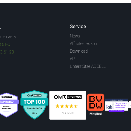
.
Service
News
315 Berlin
Affiliate-Lexikon
3 61-0
Download
83 61-23
API
Unterstütze ADCELL