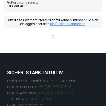
Gültig bis:unbegrenzt
10% auf ALLES
Um dieses Werbemittel nutzen zu können, müssen Sie sich
einloggen oder sich
als Publisher anmelden
.
1
SICHER. STARK. INTUITIV.
Firstlead GmbH, Rosenfelder St. 15-16, 10315 Berlin
+49 (0)30 - 609 83 61-0
HOTLINE PUBLISHER:
+49 (0)30 - 609 83 61-23
HOTLINE ADVERTISER:
TELEFAX:
+49 (0)30 - 609 83 61-99
service@adcell.de
E-MAIL: