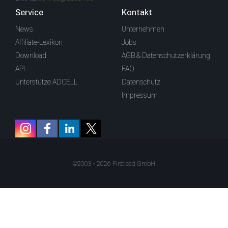
Service
Kontakt
News
Unternehmen
Affiliate-Lexikon
Jobs
Download
AGB & Datenschutzerklärung
API
FAQ
Unterstütze ADCELL
Datenschutz
Impressum
©2003 - 2026 Firstlead GmbH