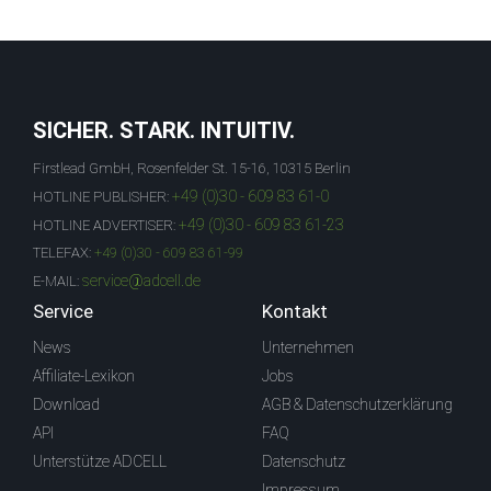
SICHER. STARK. INTUITIV.
Firstlead GmbH, Rosenfelder St. 15-16, 10315 Berlin
+49 (0)30 - 609 83 61-0
HOTLINE PUBLISHER:
+49 (0)30 - 609 83 61-23
HOTLINE ADVERTISER:
TELEFAX:
+49 (0)30 - 609 83 61-99
service@adcell.de
E-MAIL:
Service
Kontakt
News
Unternehmen
Affiliate-Lexikon
Jobs
Download
AGB & Datenschutzerklärung
API
FAQ
Unterstütze ADCELL
Datenschutz
Impressum