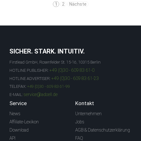
1
2
Nächste
SICHER. STARK. INTUITIV.
Firstlead GmbH, Rosenfelder St. 15-16, 10315 Berlin
+49 (0)30 - 609 83 61-0
HOTLINE PUBLISHER:
+49 (0)30 - 609 83 61-23
HOTLINE ADVERTISER:
TELEFAX:
+49 (0)30 - 609 83 61-99
service@adcell.de
E-MAIL:
Service
Kontakt
News
Unternehmen
Affiliate-Lexikon
Jobs
Download
AGB & Datenschutzerklärung
API
FAQ