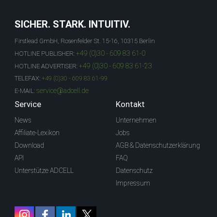
SICHER. STARK. INTUITIV.
Firstlead GmbH, Rosenfelder St. 15-16, 10315 Berlin
+49 (0)30 - 609 83 61-0
HOTLINE PUBLISHER:
+49 (0)30 - 609 83 61-23
HOTLINE ADVERTISER:
TELEFAX:
+49 (0)30 - 609 83 61-99
service@adcell.de
E-MAIL:
Service
Kontakt
News
Unternehmen
Affiliate-Lexikon
Jobs
Download
AGB & Datenschutzerklärung
API
FAQ
Unterstütze ADCELL
Datenschutz
Impressum