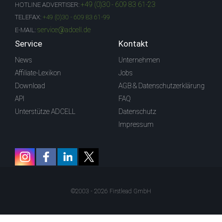
+49 (0)30 - 609 83 61-23
HOTLINE ADVERTISER:
TELEFAX:
+49 (0)30 - 609 83 61-99
service@adcell.de
E-MAIL:
Service
Kontakt
News
Unternehmen
Affiliate-Lexikon
Jobs
Download
AGB & Datenschutzerklärung
API
FAQ
Unterstütze ADCELL
Datenschutz
Impressum
©2003 - 2026 Firstlead GmbH