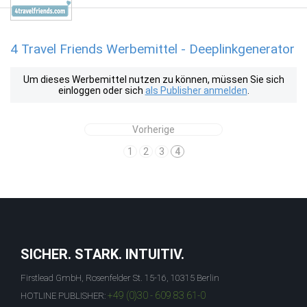
4 Travel Friends Werbemittel - Deeplinkgenerator
Um dieses Werbemittel nutzen zu können, müssen Sie sich
einloggen oder sich
als Publisher anmelden
.
Vorherige
1
2
3
4
SICHER. STARK. INTUITIV.
Firstlead GmbH, Rosenfelder St. 15-16, 10315 Berlin
+49 (0)30 - 609 83 61-0
HOTLINE PUBLISHER: