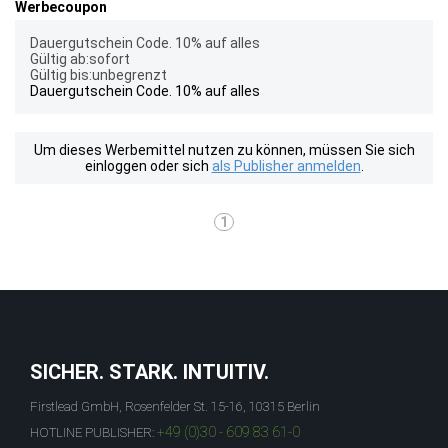
Werbecoupon
Dauergutschein Code. 10% auf alles
Gültig ab:sofort
Gültig bis:unbegrenzt
Dauergutschein Code. 10% auf alles
Um dieses Werbemittel nutzen zu können, müssen Sie sich
einloggen oder sich
als Publisher anmelden
.
1
SICHER. STARK. INTUITIV.
Firstlead GmbH, Rosenfelder St. 15-16, 10315 Berlin
+49 (0)30 - 609 83 61-0
HOTLINE PUBLISHER: