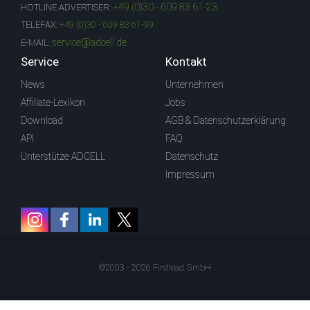
+49 (0)30 - 609 83 61-23
HOTLINE ADVERTISER:
TELEFAX:
+49 (0)30 - 609 83 61-99
service@adcell.de
E-MAIL:
Service
Kontakt
News
Unternehmen
Affiliate-Lexikon
Jobs
Download
AGB & Datenschutzerklärung
API
FAQ
Unterstütze ADCELL
Datenschutz
Impressum
©2003 - 2026 Firstlead GmbH