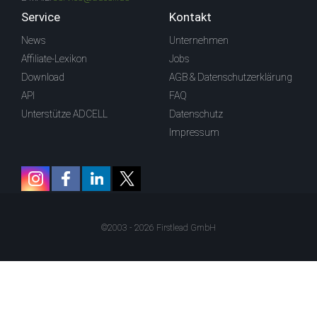
Service
Kontakt
News
Unternehmen
Affiliate-Lexikon
Jobs
Download
AGB & Datenschutzerklärung
API
FAQ
Unterstütze ADCELL
Datenschutz
Impressum
©2003 - 2026 Firstlead GmbH