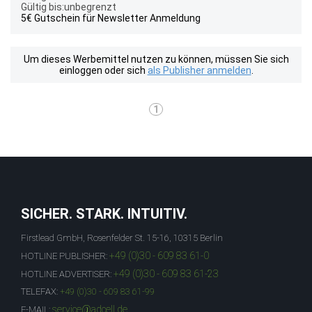
Gültig bis:unbegrenzt
5€ Gutschein für Newsletter Anmeldung
Um dieses Werbemittel nutzen zu können, müssen Sie sich
einloggen oder sich
als Publisher anmelden
.
1
SICHER. STARK. INTUITIV.
Firstlead GmbH, Rosenfelder St. 15-16, 10315 Berlin
+49 (0)30 - 609 83 61-0
HOTLINE PUBLISHER:
+49 (0)30 - 609 83 61-23
HOTLINE ADVERTISER:
TELEFAX:
+49 (0)30 - 609 83 61-99
service@adcell.de
E-MAIL: