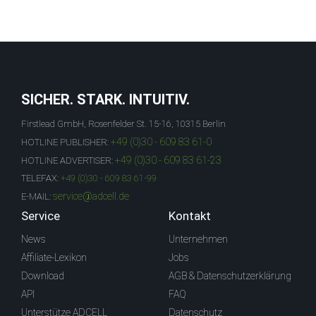
SICHER. STARK. INTUITIV.
Firstlead GmbH, Rosenfelder St. 15-16, 10315 Berlin
+49 (0)30 - 609 83 61-0
HOTLINE PUBLISHER:
+49 (0)30 - 609 83 61-23
HOTLINE ADVERTISER:
TELEFAX:
+49 (0)30 - 609 83 61-99
service@adcell.de
E-MAIL:
Service
Kontakt
News
Unternehmen
Affiliate-Lexikon
Jobs
Download
AGB & Datenschutzerklärung
API
FAQ
Unterstütze ADCELL
Datenschutz