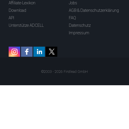
Affiliate-Lexikon
Jobs
Download
AGB & Datenschutzerklärung
API
FAQ
Unterstütze ADCELL
Datenschutz
Impressum
©2003 - 2026 Firstlead GmbH