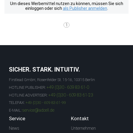
Um dieses Werbemittel nutzen zu können, müssen Sie sich
einloggen oder sich
als Publisher anmelden
.
1
SICHER. STARK. INTUITIV.
Firstlead GmbH, Rosenfelder St. 15-16, 10315 Berlin
+49 (0)30 - 609 83 61-0
HOTLINE PUBLISHER:
+49 (0)30 - 609 83 61-23
HOTLINE ADVERTISER:
TELEFAX:
+49 (0)30 - 609 83 61-99
service@adcell.de
E-MAIL:
Service
Kontakt
News
Unternehmen