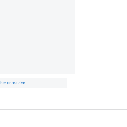
isher anmelden
.