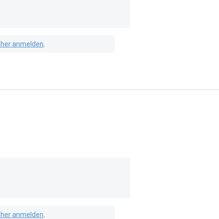
isher anmelden
.
isher anmelden
.