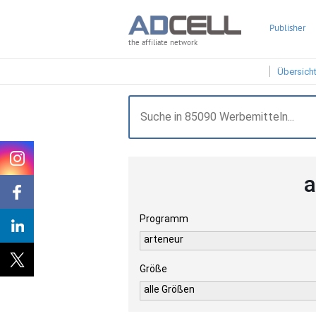
Publisher
the affiliate network
Übersich
a
Programm
arteneur
Größe
alle Größen