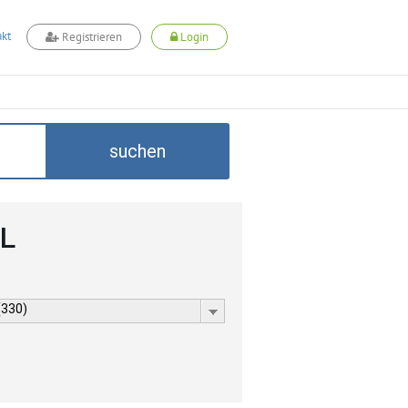
kt
Registrieren
Login
suchen
LL
(330)