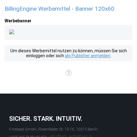
BillingEngine Werbemittel - Banner 120x60
Werbebanner
Um dieses Werbemittel nutzen zu können, müssen Sie sich
einloggen oder sich
als Publisher anmelden
.
1
SICHER. STARK. INTUITIV.
Firstlead GmbH, Rosenfelder St. 15-16, 10315 Berlin