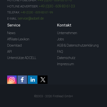
+49 (0)30 - 609 83 61-0
HOTLINE PUBLISHER:
+49 (0)30 - 609 83 61-23
HOTLINE ADVERTISER:
TELEFAX:
+49 (0)30 - 609 83 61-99
service@adcell.de
E-MAIL:
Service
Kontakt
News
Unternehmen
Affiliate-Lexikon
Jobs
Download
AGB & Datenschutzerklärung
API
FAQ
Unterstütze ADCELL
Datenschutz
Impressum
©2003 - 2026 Firstlead GmbH