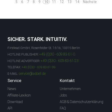
5
6
7
8
9
10
11
12
13
14
Nächste
SICHER. STARK. INTUITIV.
Firstlead GmbH, Rosenfelder St. 15-16, 10315 Berlin
+49 (0)30 - 609 83 61-0
HOTLINE PUBLISHER:
+49 (0)30 - 609 83 61-23
HOTLINE ADVERTISER:
TELEFAX:
+49 (0)30 - 609 83 61-99
service@adcell.de
E-MAIL:
Service
Kontakt
News
Unternehmen
Affiliate-Lexikon
Jobs
Download
AGB & Datenschutzerklärung
API
FAQ