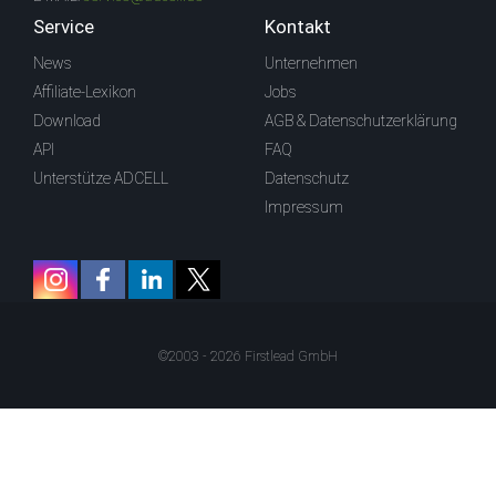
Service
Kontakt
News
Unternehmen
Affiliate-Lexikon
Jobs
Download
AGB & Datenschutzerklärung
API
FAQ
Unterstütze ADCELL
Datenschutz
Impressum
©2003 - 2026 Firstlead GmbH