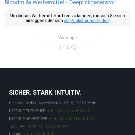
Bloodmilla Werbemittel - Deeplinkgenerator
Um dieses Werbemittel nutzen zu können, müssen Sie sich
einloggen oder sich
als Publisher anmelden
.
Vorherige
1
2
3
SICHER. STARK. INTUITIV.
Firstlead GmbH, Rosenfelder St. 15-16, 10315 Berlin
+49 (0)30 - 609 83 61-0
HOTLINE PUBLISHER:
+49 (0)30 - 609 83 61-23
HOTLINE ADVERTISER:
TELEFAX:
+49 (0)30 - 609 83 61-99
service@adcell.de
E-MAIL: