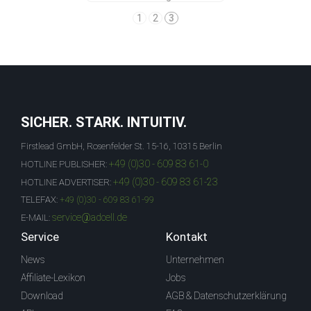
1
2
3
SICHER. STARK. INTUITIV.
Firstlead GmbH, Rosenfelder St. 15-16, 10315 Berlin
+49 (0)30 - 609 83 61-0
HOTLINE PUBLISHER:
+49 (0)30 - 609 83 61-23
HOTLINE ADVERTISER:
TELEFAX:
+49 (0)30 - 609 83 61-99
service@adcell.de
E-MAIL:
Service
Kontakt
News
Unternehmen
Affiliate-Lexikon
Jobs
Download
AGB & Datenschutzerklärung