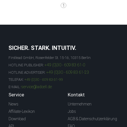
1
SICHER. STARK. INTUITIV.
Firstlead GmbH, Rosenfelder St. 15-16, 10315 Berlin
+49 (0)30 - 609 83 61-0
HOTLINE PUBLISHER:
+49 (0)30 - 609 83 61-23
HOTLINE ADVERTISER:
TELEFAX:
+49 (0)30 - 609 83 61-99
service@adcell.de
E-MAIL:
Service
Kontakt
News
Unternehmen
Affiliate-Lexikon
Jobs
Download
AGB & Datenschutzerklärung
API
FAQ