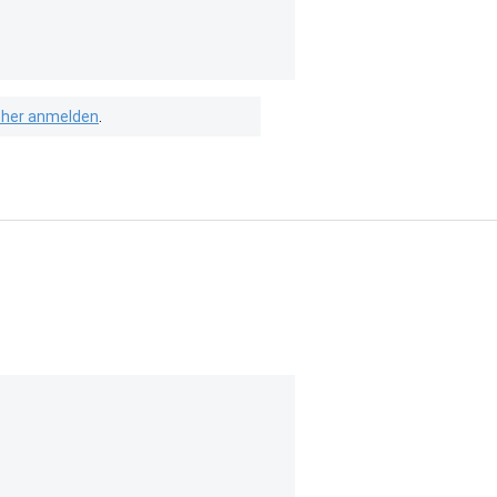
isher anmelden
.