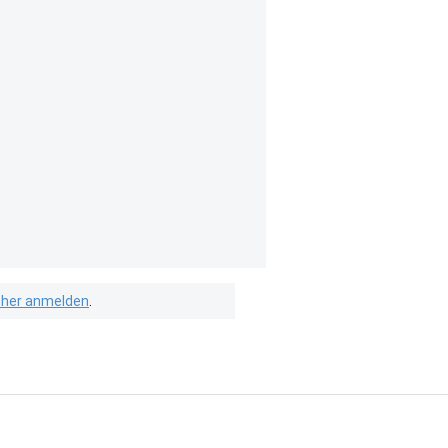
isher anmelden
.