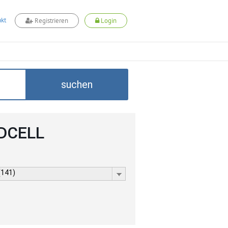
kt
Registrieren
Login
suchen
ADCELL
(141)