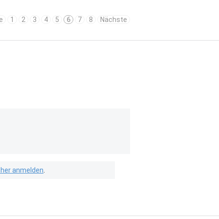
e
1
2
3
4
5
6
7
8
Nächste
isher anmelden
.