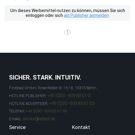
Um dieses Werbemittel nutzen zu können, müssen Sie sich
einloggen oder sich
als Publisher anmelden
.
1
SICHER. STARK. INTUITIV.
Firstlead GmbH, Rosenfelder St. 15-16, 10315 Berlin
+49 (0)30 - 609 83 61-0
HOTLINE PUBLISHER:
+49 (0)30 - 609 83 61-23
HOTLINE ADVERTISER:
TELEFAX:
+49 (0)30 - 609 83 61-99
service@adcell.de
E-MAIL:
Service
Kontakt