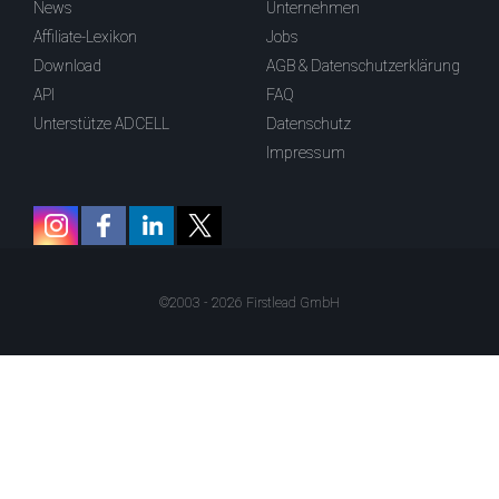
News
Unternehmen
Affiliate-Lexikon
Jobs
Download
AGB & Datenschutzerklärung
API
FAQ
Unterstütze ADCELL
Datenschutz
Impressum
©2003 - 2026 Firstlead GmbH