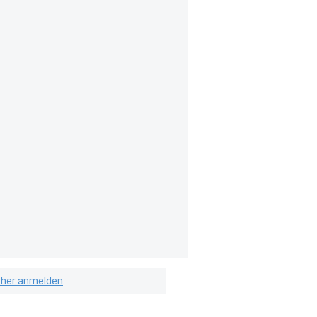
isher anmelden
.