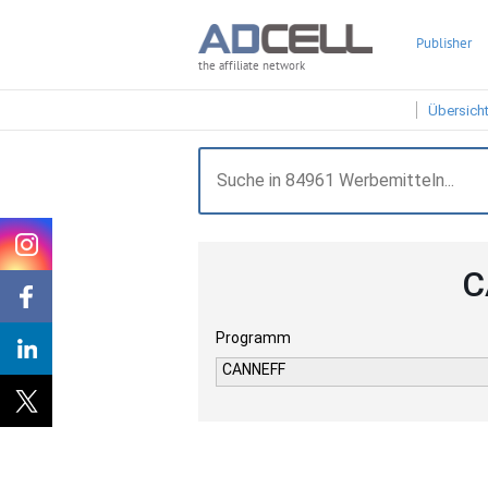
Publisher
the affiliate network
Übersich
C
Programm
CANNEFF