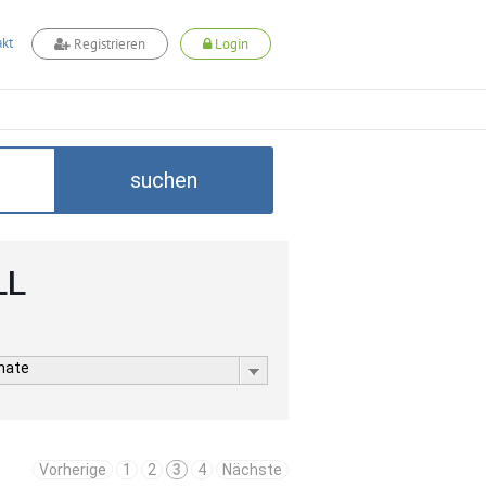
kt
Registrieren
Login
suchen
LL
rmate
Vorherige
1
2
3
4
Nächste