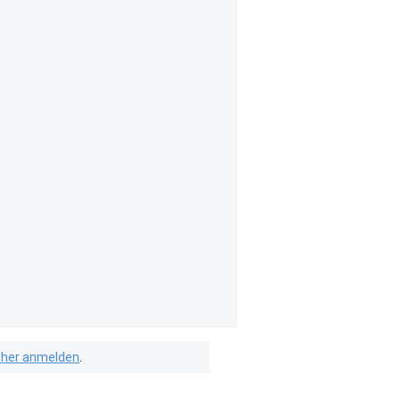
isher anmelden
.