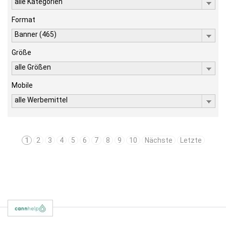
alle Kategorien
Format
Banner (465)
Größe
alle Größen
Mobile
alle Werbemittel
1
2
3
4
5
6
7
8
9
10
Nächste
Letzte