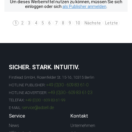
Um dieses Werbemittel nutzen zu können, müssen Sie sich
einloggen oder sich
als Publisher anmelden
.
1
2
3
4
5
6
7
8
9
10
Nächste
Letzte
SICHER. STARK. INTUITIV.
Firstlead GmbH, Rosenfelder St. 15-16, 10315 Berlin
+49 (0)30 - 609 83 61-0
HOTLINE PUBLISHER:
+49 (0)30 - 609 83 61-23
HOTLINE ADVERTISER:
TELEFAX:
+49 (0)30 - 609 83 61-99
service@adcell.de
E-MAIL:
Service
Kontakt
News
Unternehmen