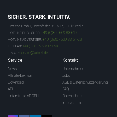
SICHER. STARK. INTUITIV.
Firstlead GmbH, Rosenfelder St. 15-16, 10315 Berlin
+49 (0)30 - 609 83 61-0
HOTLINE PUBLISHER:
+49 (0)30 - 609 83 61-23
HOTLINE ADVERTISER:
TELEFAX:
+49 (0)30 - 609 83 61-99
service@adcell.de
E-MAIL:
Service
Kontakt
News
Unternehmen
Affiliate-Lexikon
Jobs
Download
AGB & Datenschutzerklärung
API
FAQ
Unterstütze ADCELL
Datenschutz
Impressum