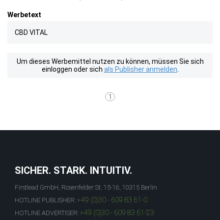
Werbetext
CBD VITAL
Um dieses Werbemittel nutzen zu können, müssen Sie sich
einloggen oder sich
als Publisher anmelden
.
1
SICHER. STARK. INTUITIV.
Firstlead GmbH, Rosenfelder St. 15-16, 10315 Berlin
+49 (0)30 - 609 83 61-0
HOTLINE PUBLISHER:
+49 (0)30 - 609 83 61-23
HOTLINE ADVERTISER: