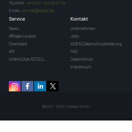
TELEFAX:
+49 (0)30 - 609 83 61-99
service@adcell.de
E-MAIL:
Service
Kontakt
News
Unternehmen
Affiliate-Lexikon
Jobs
Download
AGB & Datenschutzerklärung
API
FAQ
Unterstütze ADCELL
Datenschutz
Impressum
©2003 - 2026 Firstlead GmbH