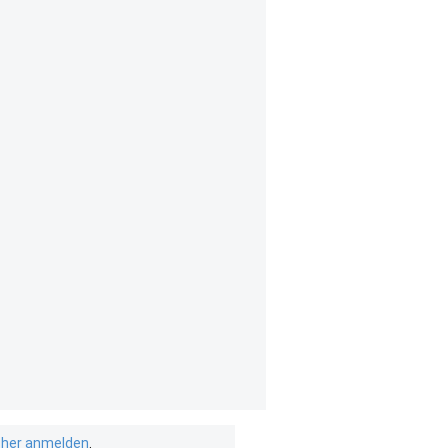
isher anmelden
.