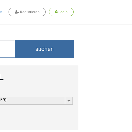
kt
Registrieren
Login
suchen
L
(59)