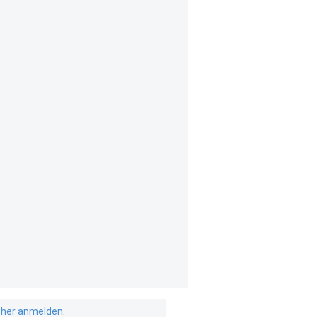
isher anmelden
.