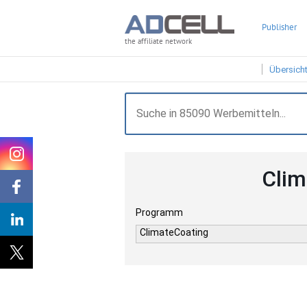
Publisher
the affiliate network
Übersich
Clim
Programm
ClimateCoating