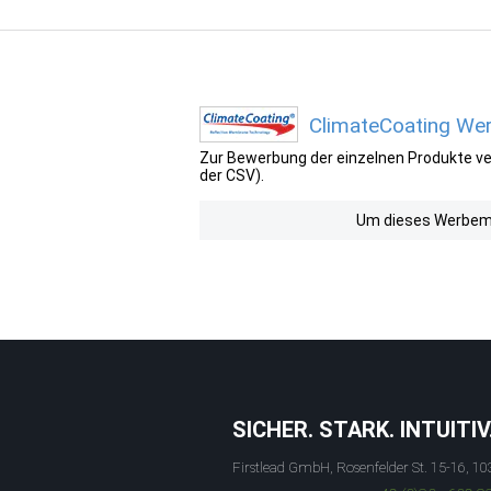
ClimateCoating Wer
Zur Bewerbung der einzelnen Produkte ver
der CSV).
Um dieses Werbemit
SICHER. STARK. INTUITIV
Firstlead GmbH, Rosenfelder St. 15-16, 10