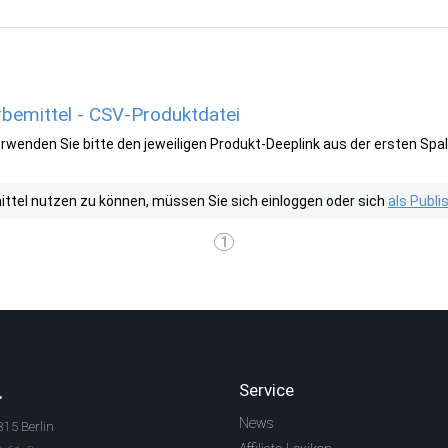
bemittel - CSV-Produktdatei
wenden Sie bitte den jeweiligen Produkt-Deeplink aus der ersten Spal
tel nutzen zu können, müssen Sie sich einloggen oder sich
als Publ
1
.
Service
News
315 Berlin