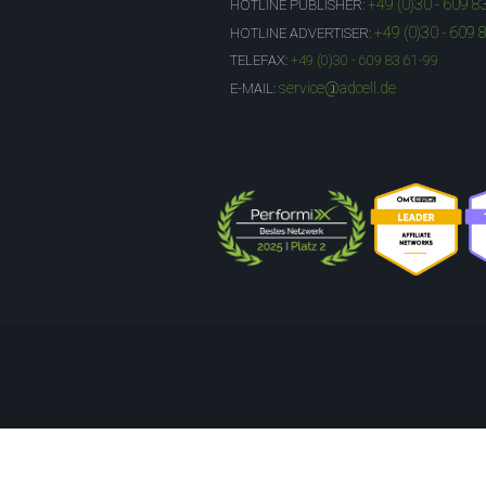
+49 (0)30 - 609 8
HOTLINE PUBLISHER:
+49 (0)30 - 609 
HOTLINE ADVERTISER:
TELEFAX:
+49 (0)30 - 609 83 61-99
service@adcell.de
E-MAIL: