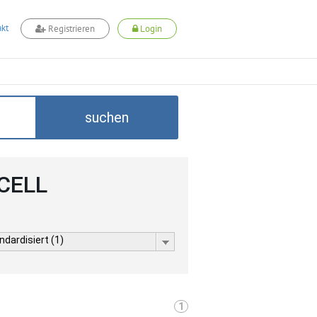
kt
Registrieren
Login
suchen
DCELL
dardisiert (1)
1