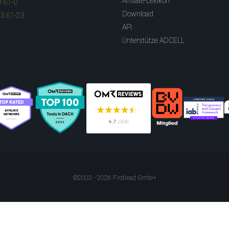
Affiliate-Lexikon
3 61-0
Download
83 61-23
API
Unterstütze ADCELL
©2003 - 2026 Firstlead GmbH