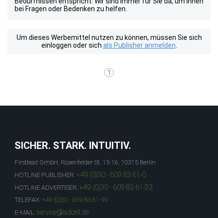
Bedürfnissen entspricht. Wir sind immer für Sie da, um Ihnen
bei Fragen oder Bedenken zu helfen.
Um dieses Werbemittel nutzen zu können, müssen Sie sich
einloggen oder sich
als Publisher anmelden
.
1
SICHER. STARK. INTUITIV.
Firstlead GmbH, Rosenfelder St. 15-16, 10315 Berlin
+49 (0)30 - 609 83 61-0
HOTLINE PUBLISHER:
+49 (0)30 - 609 83 61-23
HOTLINE ADVERTISER:
TELEFAX:
+49 (0)30 - 609 83 61-99
service@adcell.de
E-MAIL: