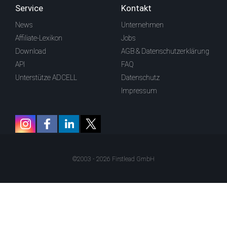
Service
Kontakt
News
Unternehmen
Affiliate-Lexikon
Jobs
Download
AGB & Datenschutzerklärung
API
FAQ
Unterstütze ADCELL
Datenschutz
Impressum
©2003 - 2026 Firstlead GmbH