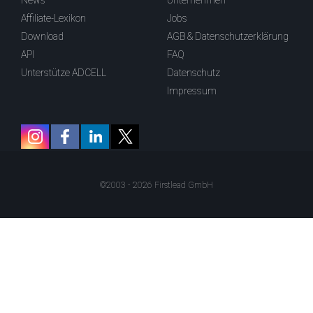
News
Unternehmen
Affiliate-Lexikon
Jobs
Download
AGB & Datenschutzerklärung
API
FAQ
Unterstütze ADCELL
Datenschutz
Impressum
©2003 - 2026 Firstlead GmbH