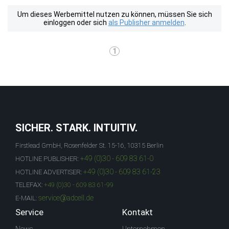
Um dieses Werbemittel nutzen zu können, müssen Sie sich
einloggen oder sich
als Publisher anmelden
.
1
SICHER. STARK. INTUITIV.
Firstlead GmbH, Rosenfelder St. 15-16, 10315 Berlin
+49 (0)30 - 609 83 61-0
HOTLINE PUBLISHER:
+49 (0)30 - 609 83 61-23
HOTLINE ADVERTISER:
TELEFAX:
+49 (0)30 - 609 83 61-99
service@adcell.de
E-MAIL:
Service
Kontakt