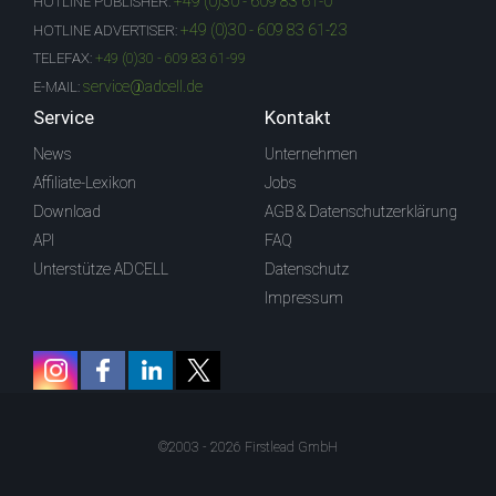
+49 (0)30 - 609 83 61-0
HOTLINE PUBLISHER:
+49 (0)30 - 609 83 61-23
HOTLINE ADVERTISER:
TELEFAX:
+49 (0)30 - 609 83 61-99
service@adcell.de
E-MAIL:
Service
Kontakt
News
Unternehmen
Affiliate-Lexikon
Jobs
Download
AGB & Datenschutzerklärung
API
FAQ
Unterstütze ADCELL
Datenschutz
Impressum
©2003 - 2026 Firstlead GmbH