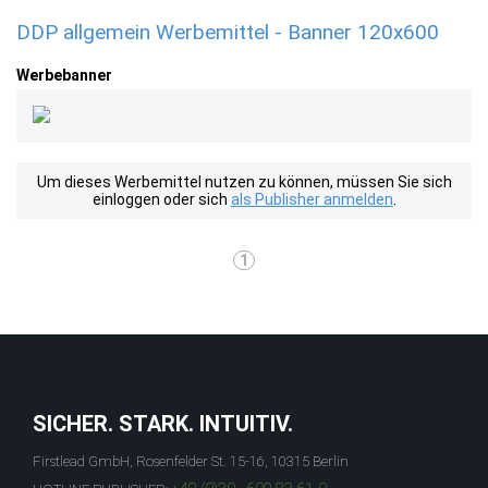
DDP allgemein Werbemittel - Banner 120x600
Werbebanner
Um dieses Werbemittel nutzen zu können, müssen Sie sich
einloggen oder sich
als Publisher anmelden
.
1
SICHER. STARK. INTUITIV.
Firstlead GmbH, Rosenfelder St. 15-16, 10315 Berlin