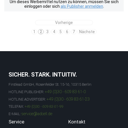
Um dieses Werbemittel nutzen zu können, müssen Sie sich
einloggen oder sich
als Publisher anmelden
.
Vorherige
1
2
3
4
5
6
7
Nächste
SICHER. STARK. INTUITIV.
Firstlead GmbH, Rosenfelder St. 15-16, 10315 Berlin
+49 (0)30 - 609 83 61-0
HOTLINE PUBLISHER:
+49 (0)30 - 609 83 61-23
HOTLINE ADVERTISER:
TELEFAX:
+49 (0)30 - 609 83 61-99
service@adcell.de
E-MAIL:
Service
Kontakt