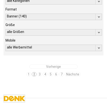
alle Kategorien
Format
Banner (140)
Größe
alle Größen
Mobile
alle Werbemittel
Vorherige
1
2
3
4
5
6
7
Nächste