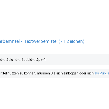
rbemittel - Textwerbemittel (71 Zeichen)
d=...&slotId=...&subId=...&pv=1
tel nutzen zu können, müssen Sie sich einloggen oder sich
als Publ