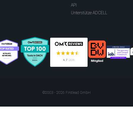
API
Unterstütze ADCELL
©2003 - 2026 Firstlead GmbH