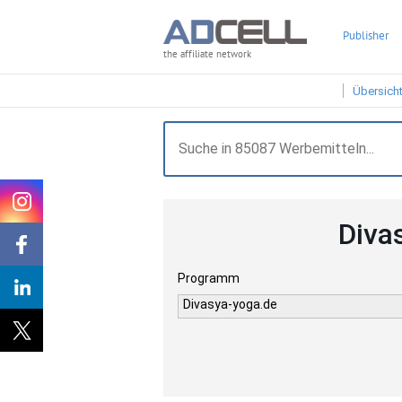
Publisher
the affiliate network
Übersich
Diva
Programm
Divasya-yoga.de