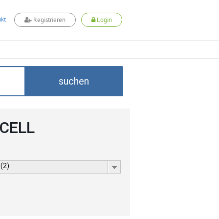
kt
Registrieren
Login
suchen
DCELL
 (2)