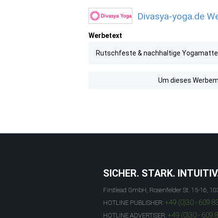
Divasya-yoga.de We
Werbetext
Rutschfeste & nachhaltige Yogamatte
Um dieses Werbemit
SICHER. STARK. INTUITIV
Firstlead GmbH, Rosenfelder St. 15-16, 10
+49 (0)30 - 609 8
HOTLINE PUBLISHER:
+49 (0)30 - 609 
HOTLINE ADVERTISER: