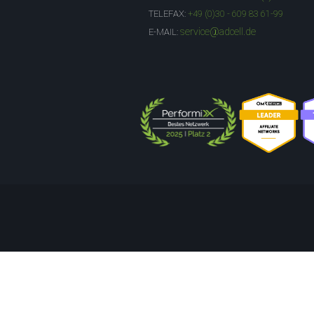
TELEFAX:
+49 (0)30 - 609 83 61-99
service@adcell.de
E-MAIL: