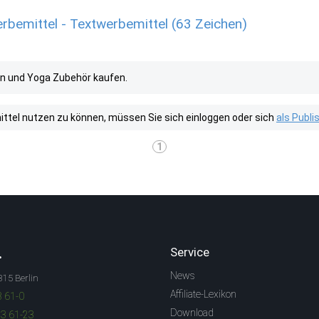
rbemittel - Textwerbemittel (63 Zeichen)
n und Yoga Zubehör kaufen.
tel nutzen zu können, müssen Sie sich einloggen oder sich
als Publ
1
.
Service
News
315 Berlin
Affiliate-Lexikon
3 61-0
Download
83 61-23