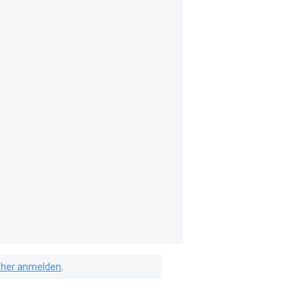
isher anmelden
.