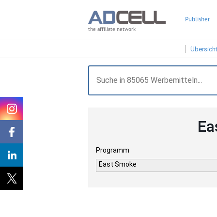
Publisher
the affiliate network
Übersich
Ea
Programm
East Smoke