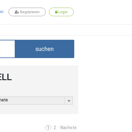
kt
Registrieren
Login
suchen
ELL
rmate
1
2
Nächste