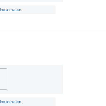
isher anmelden
.
isher anmelden
.