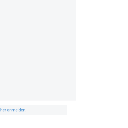
isher anmelden
.