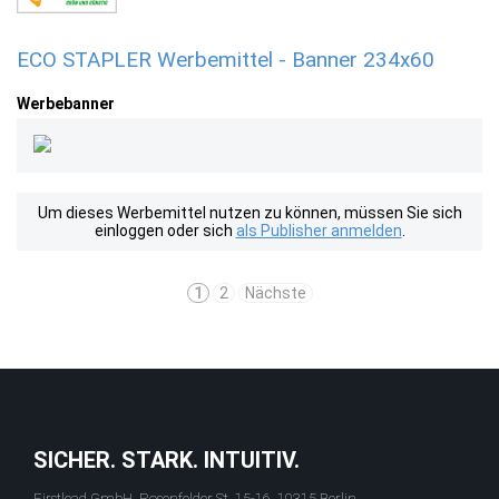
ECO STAPLER Werbemittel - Banner 234x60
Werbebanner
Um dieses Werbemittel nutzen zu können, müssen Sie sich
einloggen oder sich
als Publisher anmelden
.
1
2
Nächste
SICHER. STARK. INTUITIV.
Firstlead GmbH, Rosenfelder St. 15-16, 10315 Berlin