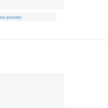
isher anmelden
.