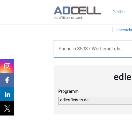
Publisher
the affiliate network
Übersich
edle
Programm
edlesfleisch.de