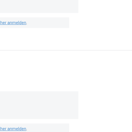
isher anmelden
.
isher anmelden
.