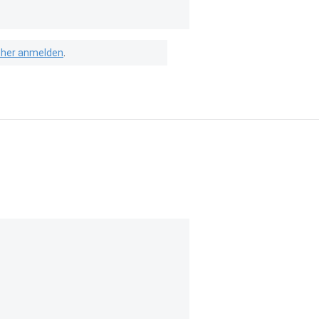
isher anmelden
.