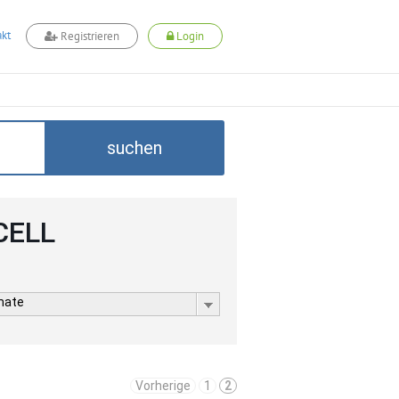
kt
Registrieren
Login
suchen
DCELL
rmate
Vorherige
1
2