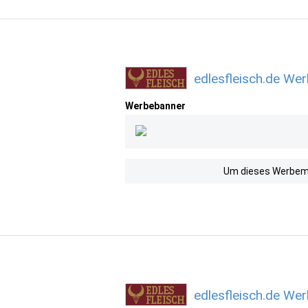
edlesfleisch.de We
Werbebanner
Um dieses Werbemit
edlesfleisch.de We