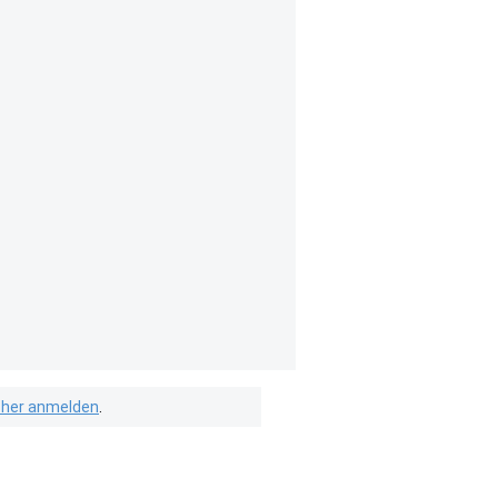
isher anmelden
.