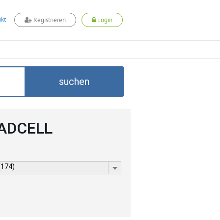
kt
Registrieren
Login
suchen
 ADCELL
(174)