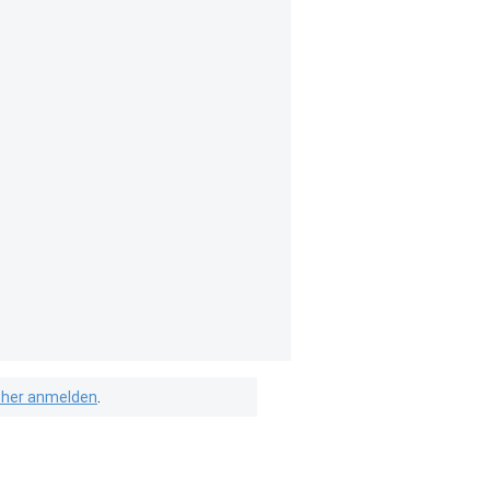
isher anmelden
.