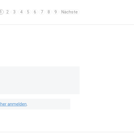
1
2
3
4
5
6
7
8
9
Nächste
isher anmelden
.