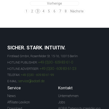
Vorherige
1
2
3
4
5
6
7
8
Nächste
SICHER. STARK. INTUITIV.
Firstlead GmbH, Rosenfelder St. 15-16, 10315 Berlin
+49 (0)30 - 609 83 61-0
HOTLINE PUBLISHER:
+49 (0)30 - 609 83 61-23
HOTLINE ADVERTISER:
TELEFAX:
+49 (0)30 - 609 83 61-99
service@adcell.de
E-MAIL:
Service
Kontakt
News
Unternehmen
Affiliate-Lexikon
Jobs
Download
AGB & Datenschutzerklärung