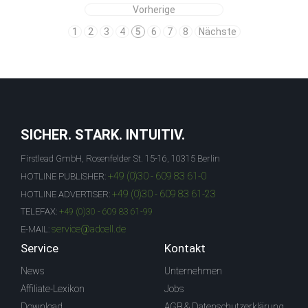
Vorherige
1
2
3
4
5
6
7
8
Nächste
SICHER. STARK. INTUITIV.
Firstlead GmbH, Rosenfelder St. 15-16, 10315 Berlin
+49 (0)30 - 609 83 61-0
HOTLINE PUBLISHER:
+49 (0)30 - 609 83 61-23
HOTLINE ADVERTISER:
TELEFAX:
+49 (0)30 - 609 83 61-99
service@adcell.de
E-MAIL:
Service
Kontakt
News
Unternehmen
Affiliate-Lexikon
Jobs
Download
AGB & Datenschutzerklärung