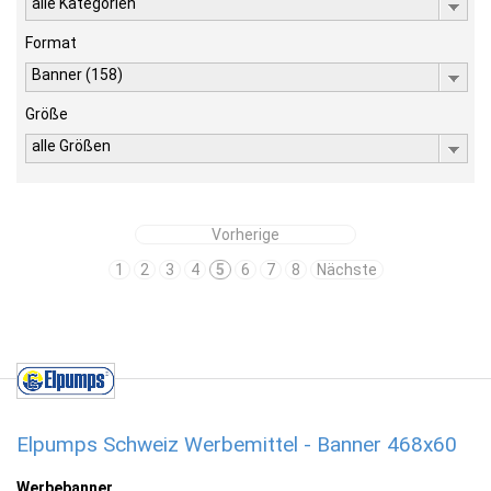
alle Kategorien
Format
Banner (158)
Größe
alle Größen
Vorherige
1
2
3
4
5
6
7
8
Nächste
Elpumps Schweiz Werbemittel - Banner 468x60
Werbebanner