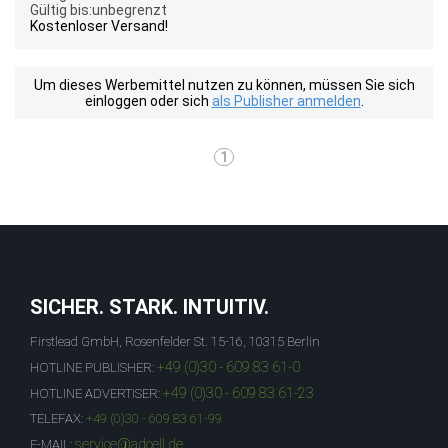
Gültig bis:unbegrenzt
Kostenloser Versand!
Um dieses Werbemittel nutzen zu können, müssen Sie sich
einloggen oder sich
als Publisher anmelden
.
1
SICHER. STARK. INTUITIV.
Firstlead GmbH, Rosenfelder St. 15-16, 10315 Berlin
+49 (0)30 - 609 83 61-0
HOTLINE PUBLISHER:
+49 (0)30 - 609 83 61-23
HOTLINE ADVERTISER:
TELEFAX:
+49 (0)30 - 609 83 61-99
service@adcell.de
E-MAIL: