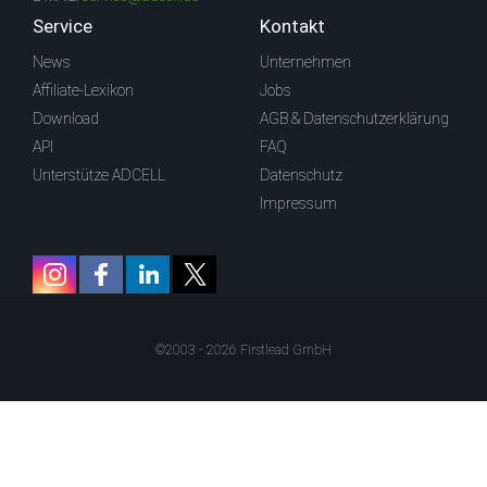
Service
Kontakt
News
Unternehmen
Affiliate-Lexikon
Jobs
Download
AGB & Datenschutzerklärung
API
FAQ
Unterstütze ADCELL
Datenschutz
Impressum
©2003 - 2026 Firstlead GmbH